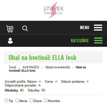
MENU
KATEGÓRIE
Obal na kvetináč ELLA lesk
Úvod
KVETINÁČE
Obaly na kvetináče
Obal na
kvetináč ELLA lesk
Zoradiť podľa:
Názov
Cena
Dátum pridania
Odporúčané poradie
Obrázky
Tabuľka
Tip
Akcia
Zľava
Novinka