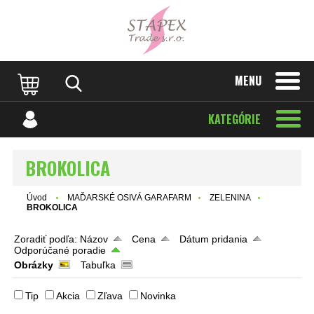
MENU
KATEGÓRIE
BROKOLICA
Úvod
MAĎARSKÉ OSIVÁ GARAFARM
ZELENINA
BROKOLICA
Zoradiť podľa:
Názov
Cena
Dátum pridania
Odporúčané poradie
Obrázky
Tabuľka
Tip
Akcia
Zľava
Novinka