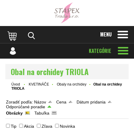
MENU
KATEGÓRIE
Obal na orchidey TRIOLA
Úvod
KVETINÁČE
Obaly na orchidey
Obal na orchidey
TRIOLA
Zoradiť podľa:
Názov
Cena
Dátum pridania
Odporúčané poradie
Obrázky
Tabuľka
Tip
Akcia
Zľava
Novinka