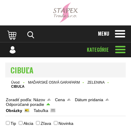
MENU
KATEGÓRIE
CIBUĽA
Úvod
MAĎARSKÉ OSIVÁ GARAFARM
ZELENINA
CIBUĽA
Zoradiť podľa:
Názov
Cena
Dátum pridania
Odporúčané poradie
Obrázky
Tabuľka
Tip
Akcia
Zľava
Novinka